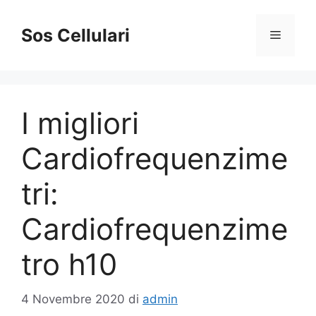
Vai
al
Sos Cellulari
Menu
contenuto
I migliori
Cardiofrequenzime
tri:
Cardiofrequenzime
tro h10
4 Novembre 2020
di
admin