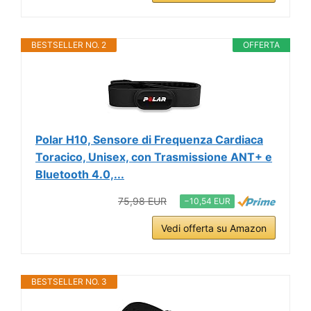
BESTSELLER NO. 2
OFFERTA
Polar H10, Sensore di Frequenza Cardiaca
Toracico, Unisex, con Trasmissione ANT+ e
Bluetooth 4.0,...
75,98 EUR
−10,54 EUR
Vedi offerta su Amazon
BESTSELLER NO. 3