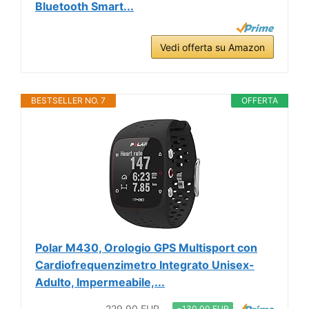
Bluetooth Smart...
Vedi offerta su Amazon
BESTSELLER NO. 7
OFFERTA
Polar M430, Orologio GPS Multisport con
Cardiofrequenzimetro Integrato Unisex-
Adulto, Impermeabile,...
229,90 EUR
−130,00 EUR