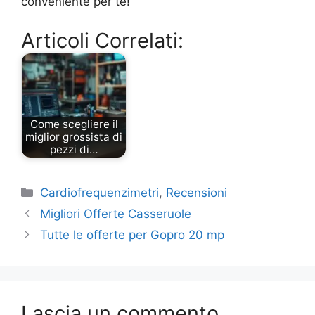
conveniente per te!
Articoli Correlati:
Come scegliere il
miglior grossista di
pezzi di…
Categorie
Cardiofrequenzimetri
,
Recensioni
Migliori Offerte Casseruole
Tutte le offerte per Gopro 20 mp
Lascia un commento