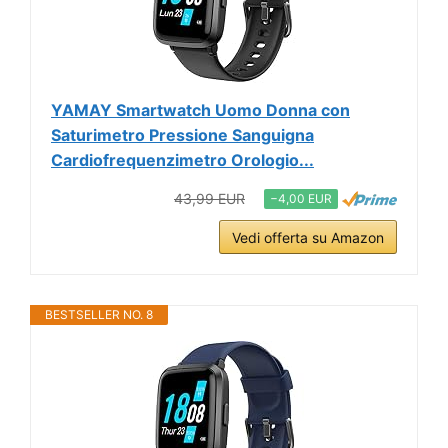
YAMAY Smartwatch Uomo Donna con
Saturimetro Pressione Sanguigna
Cardiofrequenzimetro Orologio...
43,99 EUR
−4,00 EUR
Vedi offerta su Amazon
BESTSELLER NO. 8