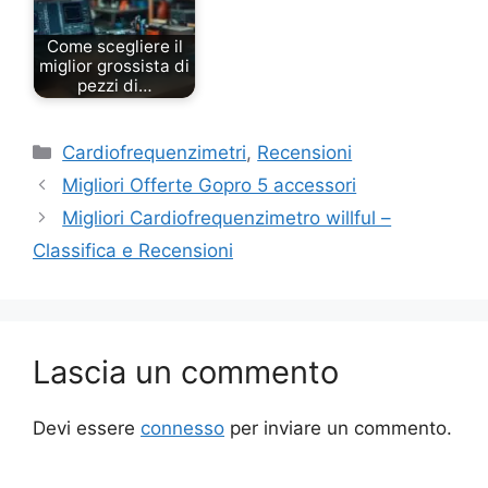
Come scegliere il
miglior grossista di
pezzi di…
Categorie
Cardiofrequenzimetri
,
Recensioni
Migliori Offerte Gopro 5 accessori
Migliori Cardiofrequenzimetro willful –
Classifica e Recensioni
Lascia un commento
Devi essere
connesso
per inviare un commento.