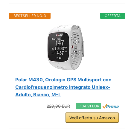
BESTSELLER NO. 3
OFFERTA
Polar M430, Orologio GPS Multisport con
Cardiofrequenzimetro Integrato Unisex-
Adulto, Bianco, M-L
229,90 EUR
−104,91 EUR
Vedi offerta su Amazon