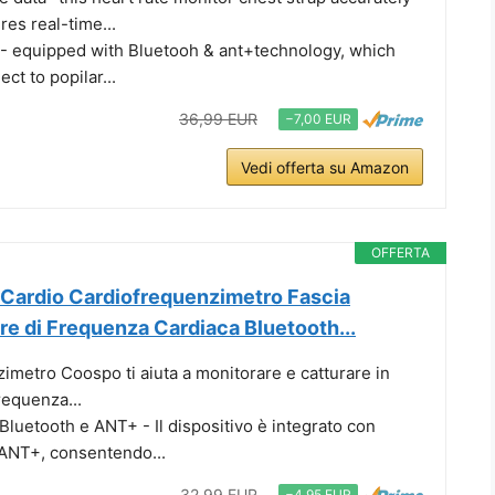
res real-time...
- equipped with Bluetooh & ant+technology, which
ct to popilar...
36,99 EUR
−7,00 EUR
Vedi offerta su Amazon
OFFERTA
Cardio Cardiofrequenzimetro Fascia
e di Frequenza Cardiaca Bluetooth...
zimetro Coospo ti aiuta a monitorare e catturare in
requenza...
luetooth e ANT+ - Il dispositivo è integrato con
 ANT+, consentendo...
32,99 EUR
−4,95 EUR