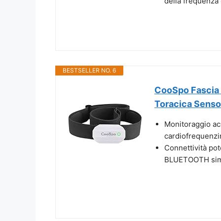
della frequenza 
BESTSELLER NO. 6
CooSpo Fascia 
Toracica Sensor
Monitoraggio acc
cardiofrequenzim
Connettività pot
BLUETOOTH simu