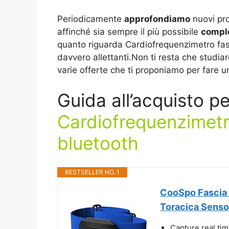
Periodicamente
approfondiamo
nuovi pro
affinché sia sempre il più possibile
compl
quanto riguarda Cardiofrequenzimetro fas
davvero allettanti.Non ti resta che studiare 
varie offerte che ti proponiamo per fare u
Guida all’acquisto p
Cardiofrequenzimetr
bluetooth
BESTSELLER NO. 1
CooSpo Fascia 
Toracica Sensor
Capture real tim