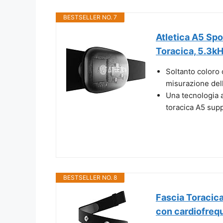
BESTSELLER NO. 7
Atletica A5 Sp
Toracica, 5.3kH
Soltanto coloro 
misurazione dell
Una tecnologia a
toracica A5 suppo
BESTSELLER NO. 8
Fascia Toracica
con cardiofreq