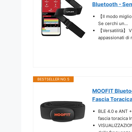
Bluetooth - Sen
【Il modo miglior
Se cerchi un...
【Versatilità】 V6
appassionati di 
BESTSELLER NO. 5
MOOFIT Blueto
Fascia Toracica
BLE 4.0 e ANT +
fascia toracica I
VISUALIZZAZION