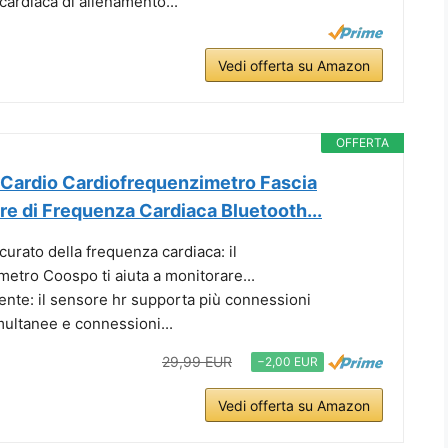
cardiaca di allenamento...
Vedi offerta su Amazon
OFFERTA
Cardio Cardiofrequenzimetro Fascia
e di Frequenza Cardiaca Bluetooth...
urato della frequenza cardiaca: il
etro Coospo ti aiuta a monitorare...
ente: il sensore hr supporta più connessioni
ltanee e connessioni...
29,99 EUR
−2,00 EUR
Vedi offerta su Amazon