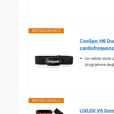
BESTSELLER NO. 3
CooSpo, H6 Dua
cardiofrequenzi
Un valido aiuto 
programma degli 
BESTSELLER NO. 4
LIVLOV V6 Sens