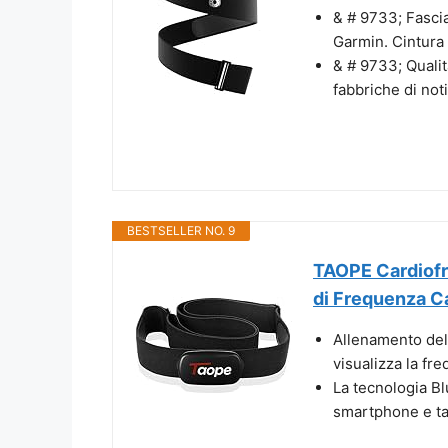
& # 9733; Fasci
Garmin. Cintura 
& # 9733; Qualit
fabbriche di noti
BESTSELLER NO. 9
TAOPE Cardiofr
di Frequenza Ca
Allenamento dell
visualizza la fre
La tecnologia B
smartphone e tab