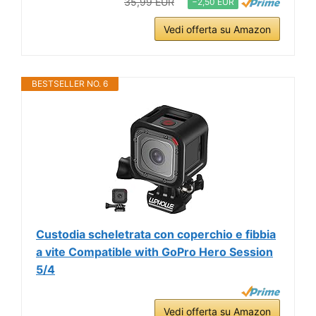
35,99 EUR
−2,50 EUR
Vedi offerta su Amazon
BESTSELLER NO. 6
Custodia scheletrata con coperchio e fibbia
a vite Compatible with GoPro Hero Session
5/4
Vedi offerta su Amazon