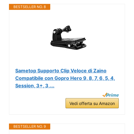
BESTSELLER NO. 8
Sametop Supporto Clip Veloce di Zaino
Compatibile con Gopro Hero 9, 8, 7, 6, 5, 4,
Session, 3+, 3,...
Vedi offerta su Amazon
BESTSELLER NO. 9