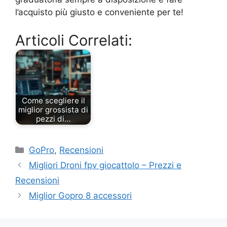
l’acquisto più giusto e conveniente per te!
Articoli Correlati:
Come scegliere il
miglior grossista di
pezzi di…
Categorie
GoPro
,
Recensioni
Migliori Droni fpv giocattolo – Prezzi e
Recensioni
Miglior Gopro 8 accessori