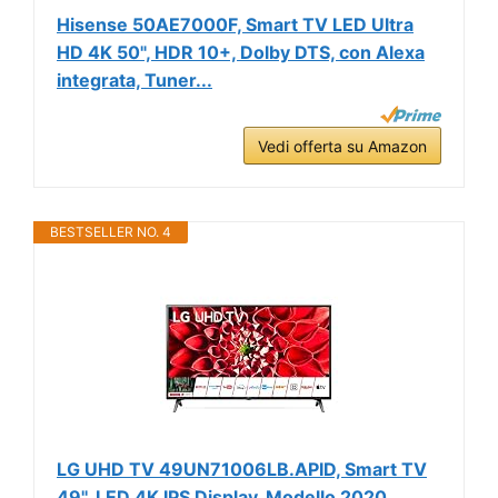
Hisense 50AE7000F, Smart TV LED Ultra
HD 4K 50", HDR 10+, Dolby DTS, con Alexa
integrata, Tuner...
Vedi offerta su Amazon
BESTSELLER NO. 4
LG UHD TV 49UN71006LB.APID, Smart TV
49'', LED 4K IPS Display, Modello 2020,