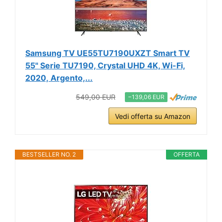
Samsung TV UE55TU7190UXZT Smart TV
55" Serie TU7190, Crystal UHD 4K, Wi-Fi,
2020, Argento,...
549,00 EUR
−139,06 EUR
Vedi offerta su Amazon
BESTSELLER NO. 2
OFFERTA