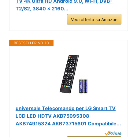
TV 4K Ultra HD Android 9.0, Wi-Fi, DVB-
T2/S2, 3840 x 2160...
Vedi offerta su Amazon
BESTSELLER NO. 10
universale Telecomando per LG Smart TV
LCD LED HDTV AKB75095308
AKB74915324 AKB73715601 Compatibile...