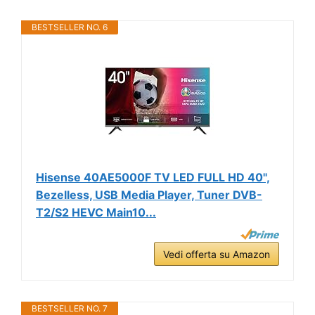
BESTSELLER NO. 6
Hisense 40AE5000F TV LED FULL HD 40",
Bezelless, USB Media Player, Tuner DVB-
T2/S2 HEVC Main10...
Vedi offerta su Amazon
BESTSELLER NO. 7