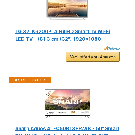
LG 32LK6200PLA FullHD Smart Tv Wi-Fi
LED TV - (81.3 cm (32") 1920x1080
Vedi offerta su Amazon
BESTSELLER NO. 9
Sharp Aquos 4T-C50BL3EF2AB - 50" Smart