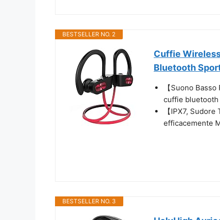
BESTSELLER NO. 2
Cuffie Wireles
Bluetooth Sport
【Suono Basso R
cuffie bluetooth 
【IPX7, Sudore 
efficacemente M
BESTSELLER NO. 3