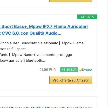
OFFERTA
s Sport Bass+, Mpow IPX7 Flame Auricolari
 CVC 6.0, con Qualità Audio...
icco e Ben Bilanciato Selezionato】Mpow Flame
senza fili sport...
Tanto】Mpow Nano-rivestimento protegge
pow auricolari bluetooth...
21,99 EUR
−3,30 EUR
Vedi offerta su Amazon