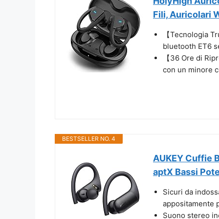
HolyHigh Aurico
Fili, Auricolari
【Tecnologia Tru
bluetooth ET6 se
【36 Ore di Ripr
con un minore c
BESTSELLER NO. 4
AUKEY Cuffie Bl
aptX Bassi Pote
Sicuri da indossa
appositamente per
Suono stereo inc