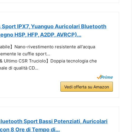
 Sport IPX7, Yuanguo Auricolari Bluetooth
tegno HSP, HFP, A2DP, AVRCP)...
bile】Nano-rivestimento resistente all'acqua
emente le cuffie sport...
& Ultimo CSR Truciolo】Doppia tecnologia che
ale di qualità CD...
Vedi offerta su Amazon
uetooth Sport Bassi Potenziati, Auricolari
 con 8 Ore di Tempo di...