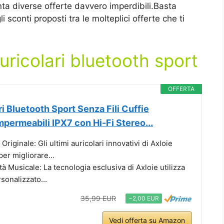
ta diverse offerte davvero imperdibili.Basta
 sconti proposti tra le molteplici offerte che ti
uricolari bluetooth sport
OFFERTA
ri Bluetooth Sport Senza Fili Cuffie
mpermeabili IPX7 con Hi-Fi Stereo...
riginale: Gli ultimi auricolari innovativi di Axloie
per migliorare...
tà Musicale: La tecnologia esclusiva di Axloie utilizza
sonalizzato...
35,99 EUR
−2,00 EUR
Vedi offerta su Amazon