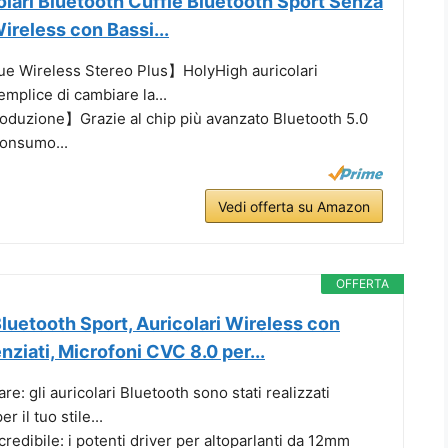
lari Bluetooth Cuffie Bluetooth Sport Senza
 Wireless con Bassi...
e Wireless Stereo Plus】HolyHigh auricolari
mplice di cambiare la...
oduzione】Grazie al chip più avanzato Bluetooth 5.0
onsumo...
Vedi offerta su Amazon
OFFERTA
uetooth Sport, Auricolari Wireless con
nziati, Microfoni CVC 8.0 per...
re: gli auricolari Bluetooth sono stati realizzati
 il tuo stile...
redibile: i potenti driver per altoparlanti da 12mm