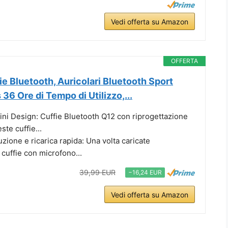
Vedi offerta su Amazon
OFFERTA
e Bluetooth, Auricolari Bluetooth Sport
36 Ore di Tempo di Utilizzo,...
ni Design: Cuffie Bluetooth Q12 con riprogettazione
te cuffie...
uzione e ricarica rapida: Una volta caricate
cuffie con microfono...
39,99 EUR
−16,24 EUR
Vedi offerta su Amazon