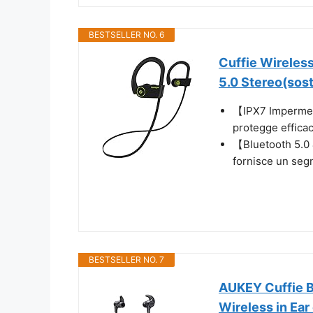
BESTSELLER NO. 6
Cuffie Wireless
5.0 Stereo(sos
【IPX7 Impermea
protegge efficac
【Bluetooth 5.0 
fornisce un segn
BESTSELLER NO. 7
AUKEY Cuffie Bl
Wireless in Ear