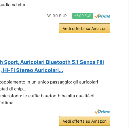
udio ad alta...
39,99 EUR
−6,00 EUR
Vedi offerta su Amazon
 Sport, Auricolari Bluetooth 5.1 Senza Fili
 Hi-Fi Stereo Auricolari...
coppiamento in un unico passaggio: gli auricolari
ati di chip...
microfono: le cuffie bluetooth ha alta qualità di
ottima...
Vedi offerta su Amazon