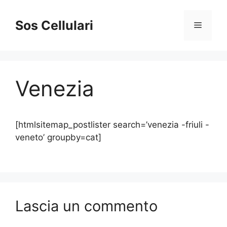
Vai
al
Sos Cellulari
Menu
contenuto
Venezia
[htmlsitemap_postlister search=’venezia -friuli -
veneto’ groupby=cat]
Lascia un commento