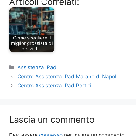
Articoli Correlati:
Come scegliere il
miglior grossista di
pezzi di…
Categorie
Assistenza iPad
Centro Assistenza iPad Marano di Napoli
Centro Assistenza iPad Portici
Lascia un commento
Devi essere
connesso
per inviare un commento.