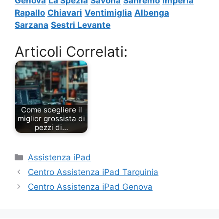
Genova
La Spezia
Savona
Sanremo
Imperia
Rapallo
Chiavari
Ventimiglia
Albenga
Sarzana
Sestri Levante
Articoli Correlati:
Come scegliere il
miglior grossista di
pezzi di…
Categorie
Assistenza iPad
Centro Assistenza iPad Tarquinia
Centro Assistenza iPad Genova