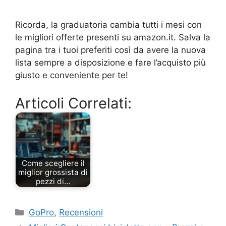
Ricorda, la graduatoria cambia tutti i mesi con
le migliori offerte presenti su amazon.it. Salva la
pagina tra i tuoi preferiti così da avere la nuova
lista sempre a disposizione e fare l’acquisto più
giusto e conveniente per te!
Articoli Correlati:
Come scegliere il
miglior grossista di
pezzi di…
Categorie
GoPro
,
Recensioni