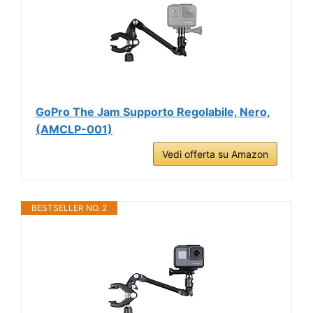
GoPro The Jam Supporto Regolabile, Nero,
(AMCLP-001)
Vedi offerta su Amazon
BESTSELLER NO. 2