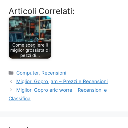
Articoli Correlati:
Come scegliere il
miglior grossista di
pezzi di…
Categorie
Computer
,
Recensioni
Migliori Gopro jam – Prezzi e Recensioni
Migliori Gopro eric worre – Recensioni e
Classifica