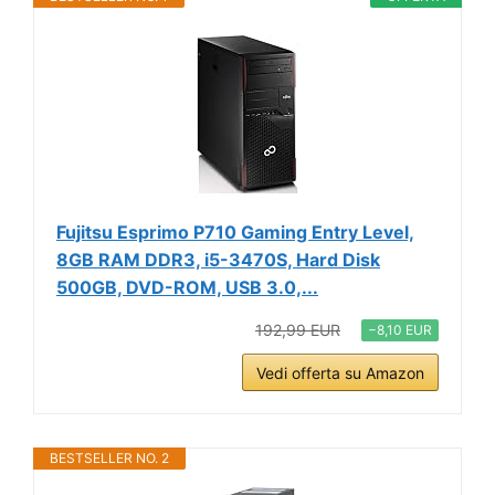
Fujitsu Esprimo P710 Gaming Entry Level,
8GB RAM DDR3, i5-3470S, Hard Disk
500GB, DVD-ROM, USB 3.0,...
192,99 EUR
−8,10 EUR
Vedi offerta su Amazon
BESTSELLER NO. 2