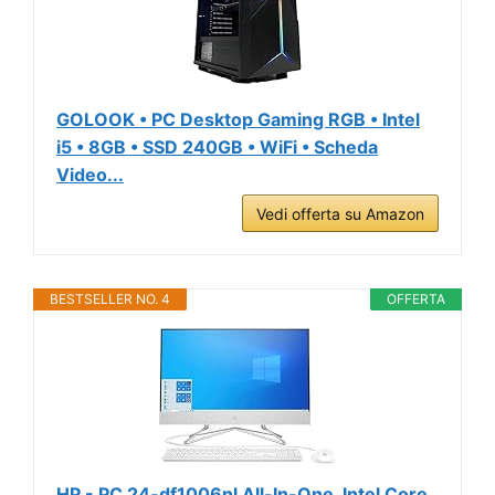
GOLOOK • PC Desktop Gaming RGB • Intel
i5 • 8GB • SSD 240GB • WiFi • Scheda
Video...
Vedi offerta su Amazon
BESTSELLER NO. 4
OFFERTA
HP - PC 24-df1006nl All-In-One, Intel Core