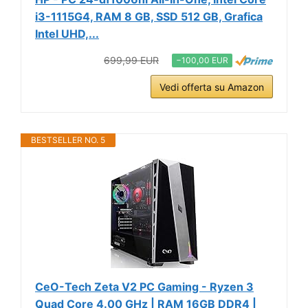
i3-1115G4, RAM 8 GB, SSD 512 GB, Grafica
Intel UHD,...
699,99 EUR
−100,00 EUR
Vedi offerta su Amazon
BESTSELLER NO. 5
CeO-Tech Zeta V2 PC Gaming - Ryzen 3
Quad Core 4.00 GHz | RAM 16GB DDR4 |